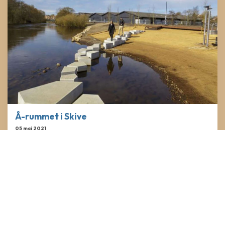
Å-rummet i Skive
05 maj 2021
TCT har leveret de smukke trædesten til Å-rummet i Skive.
Hver sten er...