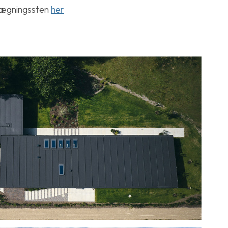
lægningssten
her