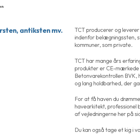
en
sten, antiksten mv.
TCT producerer og levere
indenfor belægningssten, st
kommuner, som private.
TCT har mange års erfarin
produkter er CE-mærkede o
Betonvarekontrollen BVK, h
og lang holdbarhed, der gar
For at få haven du drømmer 
havearkitekt, professionel
af vejledningerne her på si
Du kan også tage et kig i vo