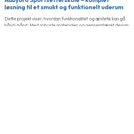
løsning til et smukt og funktionelt uderum
Dette projekt viser, hvordan funktionalitet og æstetik kan gå
hånd i hånd. Med robuste materialer og gennemtænkt design
har vi skabt et indbydende uderum, der inviterer til ophold,
samvær og aktivitet – perfekt til både hverdag og særlige
arrangementer.
Vores løsninger sikrer lang holdbarhed og et harmonisk
udtryk, der passer ind i omgivelserne.
Har du brug for en komplet løsning til belægning, støttemure
og siddegrupper? Kontakt os – vi hjælper med at gøre din
vision til virkelighed.