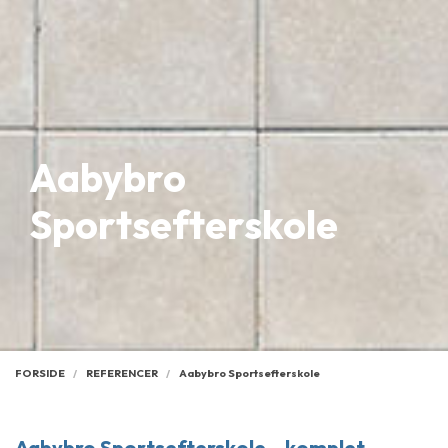
Aabybro
Sportsefterskole
FORSIDE
REFERENCER
Aabybro Sportsefterskole
Aabybro Sportsefterskole – komplet