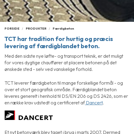
FORSIDE
PRODUKTER
Færdigbeton
TCT har tradition for hurtig og præcis
levering af færdigblandet beton.
Med den sidste nye løfte- og transport teknik, er det muligt
for vores dygtige chauffører at placere betonen på det
ønskede sted - selv ved vanskelige forhold.
TCT leverer færdigbeton til mange forskellige formål - og
over et stort geografisk område. Færdigblandet beton
leveres generelt i henhold til DS/EN 206 og DS 2426, som er
en række krav udstedt og certificeret af
Dancert
.
Et nyt betonværk blev taget i brug i marts 2007. Dermed