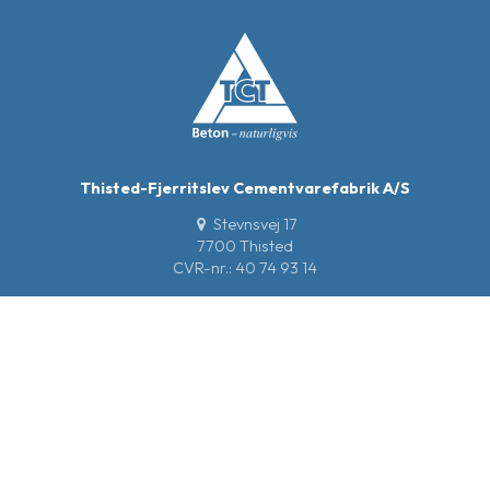
Thisted-Fjerritslev Cementvarefabrik A/S
Stevnsvej 17
7700 Thisted
CVR-nr.: 40 74 93 14
97 92 25 22
salg@tct.dk
Produkter
Betonelementer
Entreprenør & anlæg