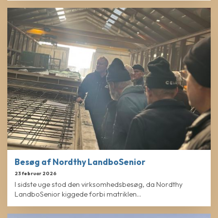
Besøg af Nordthy LandboSenior
23 februar 2026
I sidste uge stod den virksomhedsbesøg, da Nordthy
LandboSenior kiggede forbi matriklen...