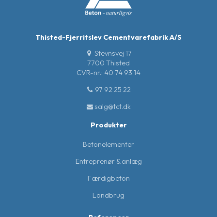
Thisted-Fjerritslev Cementvarefabrik A/S
Stevnsvej 17
7700 Thisted
CVR-nr.: 40 74 93 14
97 92 25 22
salg@tct.dk
Produkter
Betonelementer
Entreprenør & anlæg
Færdigbeton
Landbrug