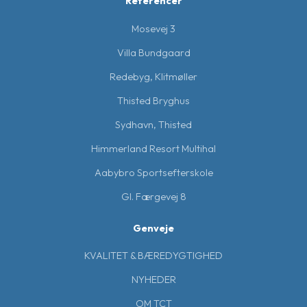
Referencer
Mosevej 3
Villa Bundgaard
Redebyg, Klitmøller
Thisted Bryghus
Sydhavn, Thisted
Himmerland Resort Multihal
Aabybro Sportsefterskole
Gl. Færgevej 8
Genveje
KVALITET & BÆREDYGTIGHED
NYHEDER
OM TCT