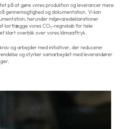
tet på at gøre vores produktion og leverancer mere
 på gennemsigtighed og dokumentation. Vi kan
umentation, herunder miljøvaredeklarationer
 at kortlægge vores CO₂-regnskab for hele
t klart overblik over vores klimaaftryk.
 krav og arbejder med initiativer, der reducerer
endelse og styrker samarbejdet med leverandører
nger.