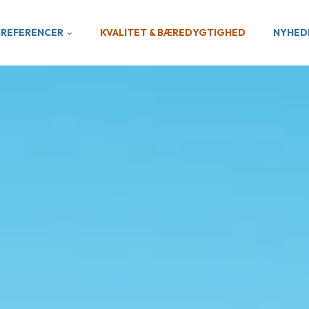
REFERENCER
KVALITET & BÆREDYGTIGHED
NYHED